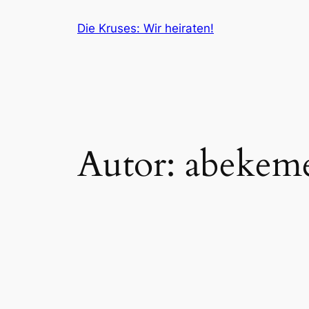
Zum
Die Kruses: Wir heiraten!
Inhalt
springen
Autor:
abekeme